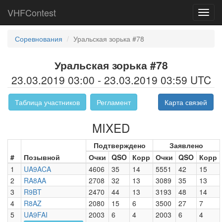
VHFContest
Toggl
navig
Соревнования
Уральская зорька #78
Уральская зорька #78
23.03.2019 03:00 - 23.03.2019 03:59 UTC
Таблица участников
Регламент
Карта связей
MIXED
Подтверждено
Заявлено
#
Позывной
Очки
QSO
Корр
Очки
QSO
Корр
1
UA9ACA
4606
35
14
5551
42
15
2
RA8AA
2708
32
13
3089
35
13
3
R9BT
2470
44
13
3193
48
14
4
R8AZ
2080
15
6
3500
27
7
5
UA9FAI
2003
6
4
2003
6
4