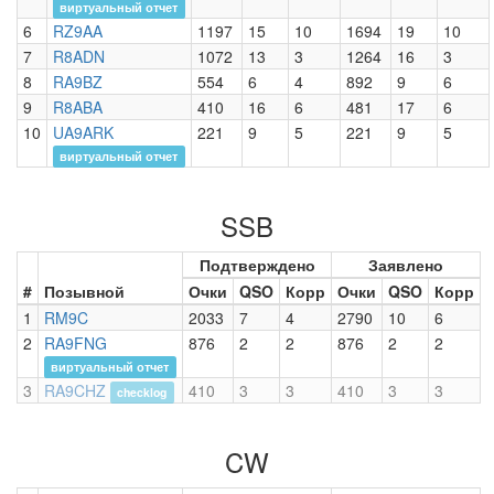
виртуальный отчет
6
RZ9AA
1197
15
10
1694
19
10
7
R8ADN
1072
13
3
1264
16
3
8
RA9BZ
554
6
4
892
9
6
9
R8ABA
410
16
6
481
17
6
10
UA9ARK
221
9
5
221
9
5
виртуальный отчет
SSB
Подтверждено
Заявлено
#
Позывной
Очки
QSO
Корр
Очки
QSO
Корр
1
RM9C
2033
7
4
2790
10
6
2
RA9FNG
876
2
2
876
2
2
виртуальный отчет
3
RA9CHZ
410
3
3
410
3
3
checklog
CW