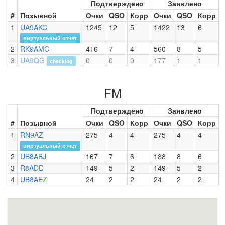
Подтверждено
Заявлено
#
Позывной
Очки
QSO
Корр
Очки
QSO
Корр
1
UA9AKC
1245
12
5
1422
13
6
виртуальный отчет
2
RK9AMC
416
7
4
560
8
5
3
UA9QG
0
0
0
177
1
1
checklog
FM
Подтверждено
Заявлено
#
Позывной
Очки
QSO
Корр
Очки
QSO
Корр
1
RN9AZ
275
4
4
275
4
4
виртуальный отчет
2
UB8ABJ
167
7
6
188
8
6
3
R8ADD
149
5
2
149
5
2
4
UB8AEZ
24
2
2
24
2
2