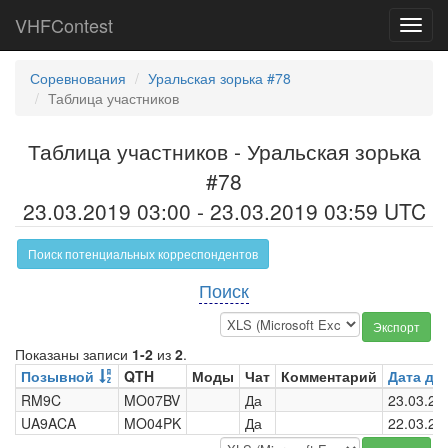
VHFContest
Toggl
navig
Соревнования
Уральская зорька #78
Таблица участников
Таблица участников - Уральская зорька
#78
23.03.2019 03:00 - 23.03.2019 03:59 UTC
Поиск потенциальных корреспондентов
Поиск
Экспорт
Показаны записи
1-2
из
2
.
Позывной
QTH
Моды
Чат
Комментарий
Дата до
RM9C
MO07BV
Да
23.03.20
UA9ACA
MO04PK
Да
22.03.20