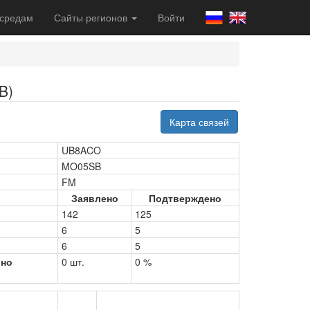
 средам
Сайты регионов
Войти
B)
Карта связей
UB8ACO
MO05SB
FM
Заявлено
Подтверждено
142
125
6
5
6
5
рно
0 шт.
0 %