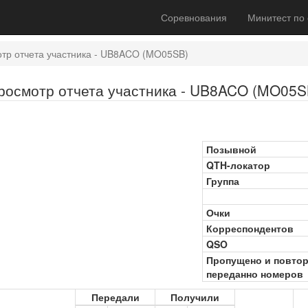
Соревнования
Минитест по
тр отчета участника - UB8ACO (MO05SB)
росмотр отчета участника - UB8ACO (MO05S
Позывной
QTH-локатор
Группа
Очки
Корреспондентов
QSO
Пропущено и повто
переданно номеров
Передали
Получили