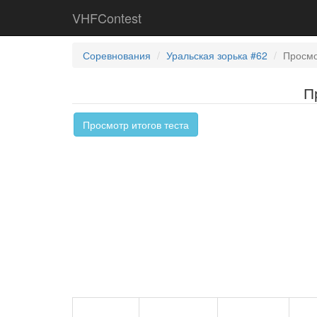
VHFContest
Соревнования
Уральская зорька #62
Просмо
П
Просмотр итогов теста