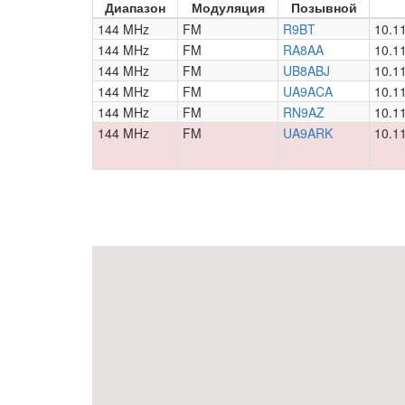
Диапазон
Модуляция
Позывной
144 MHz
FM
R9BT
10.1
144 MHz
FM
RA8AA
10.1
144 MHz
FM
UB8ABJ
10.1
144 MHz
FM
UA9ACA
10.1
144 MHz
FM
RN9AZ
10.1
144 MHz
FM
UA9ARK
10.1