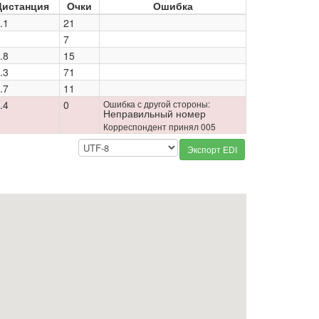
Дистанция
Очки
Ошибка
.1
21
7
.8
15
.3
71
.7
11
.4
0
Ошибка с другой стороны:
Неправильный номер
Корреспондент принял 005
Экспорт EDI