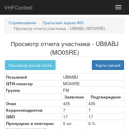
VHFContest
Toggl
navig
Соревнования
Уральская зорька #62
Просмотр отчета участника - UB8ABJ (MO05RE)
Просмотр отчета участника - UB8ABJ
(MO05RE)
Просмотр итогов теста
Карта связей
Позывной
UB8ABJ
QTH-локатор
MO05RE
Группа
FM
Заявлено
Подтверждено
Очки
435
435
Корреспондентов
7
7
QSO
17
17
Пропущено и повторно
0 шт.
0 %