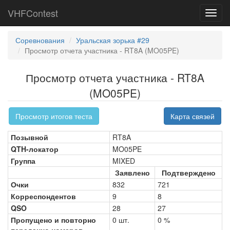
VHFContest
Toggl
navig
Соревнования
Уральская зорька #29
Просмотр отчета участника - RT8A (MO05PE)
Просмотр отчета участника - RT8A
(MO05PE)
Просмотр итогов теста
Карта связей
Позывной
RT8A
QTH-локатор
MO05PE
Группа
MIXED
Заявлено
Подтверждено
Очки
832
721
Корреспондентов
9
8
QSO
28
27
Пропущено и повторно
0 шт.
0 %