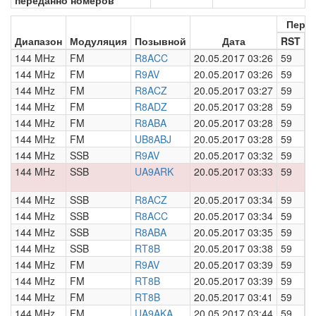
переданно номеров
Пере
Диапазон
Модуляция
Позывной
Дата
RST
Н
144 MHz
FM
R8ACC
20.05.2017 03:26
59
0
144 MHz
FM
R9AV
20.05.2017 03:26
59
0
144 MHz
FM
R8ACZ
20.05.2017 03:27
59
0
144 MHz
FM
R8ADZ
20.05.2017 03:28
59
0
144 MHz
FM
R8ABA
20.05.2017 03:28
59
0
144 MHz
FM
UB8ABJ
20.05.2017 03:28
59
0
144 MHz
SSB
R9AV
20.05.2017 03:32
59
0
144 MHz
SSB
UA9ARK
20.05.2017 03:33
59
0
144 MHz
SSB
R8ACZ
20.05.2017 03:34
59
0
144 MHz
SSB
R8ACC
20.05.2017 03:34
59
0
144 MHz
SSB
R8ABA
20.05.2017 03:35
59
0
144 MHz
SSB
RT8B
20.05.2017 03:38
59
0
144 MHz
FM
R9AV
20.05.2017 03:39
59
0
144 MHz
FM
RT8B
20.05.2017 03:39
59
0
144 MHz
FM
RT8B
20.05.2017 03:41
59
0
144 MHz
FM
UA9AKA
20.05.2017 03:44
59
0