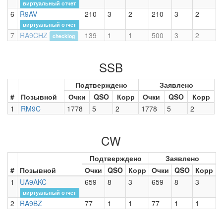
виртуальный отчет
6
R9AV
210
3
2
210
3
2
виртуальный отчет
7
RA9CHZ
139
1
1
500
3
2
checklog
SSB
Подтверждено
Заявлено
#
Позывной
Очки
QSO
Корр
Очки
QSO
Корр
1
RM9C
1778
5
2
1778
5
2
CW
Подтверждено
Заявлено
#
Позывной
Очки
QSO
Корр
Очки
QSO
Корр
1
UA9AKC
659
8
3
659
8
3
виртуальный отчет
2
RA9BZ
77
1
1
77
1
1