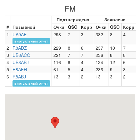
FM
Подтверждено
Заявлено
#
Позывной
Очки
QSO
Корр
Очки
QSO
Корр
1
UA9AE
298
7
3
382
8
4
виртуальный отчет
2
R8ADZ
229
8
6
237
10
7
3
UB8ACO
221
7
7
236
8
8
4
UB8ABJ
116
8
4
134
12
6
5
R8AFH
61
5
4
236
9
8
6
R8ABJ
13
3
2
13
3
2
виртуальный отчет