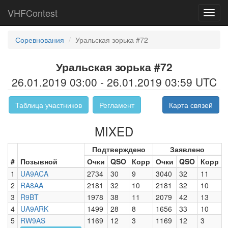
VHFContest
Toggl
navig
Соревнования
Уральская зорька #72
Уральская зорька #72
26.01.2019 03:00 - 26.01.2019 03:59 UTC
Таблица участников
Регламент
Карта связей
MIXED
Подтверждено
Заявлено
#
Позывной
Очки
QSO
Корр
Очки
QSO
Корр
1
UA9ACA
2734
30
9
3040
32
11
2
RA8AA
2181
32
10
2181
32
10
3
R9BT
1978
38
11
2079
42
13
4
UA9ARK
1499
28
8
1656
33
10
5
RW9AS
1169
12
3
1169
12
3