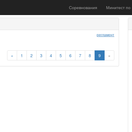
Соревнования
Минитест по
регламент
«
1
2
3
4
5
6
7
8
9
»