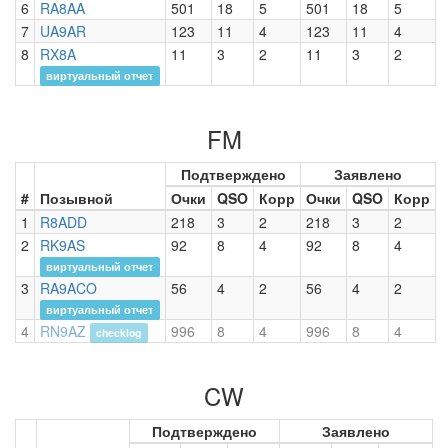
6
RA8AA
501
18
5
501
18
5
7
UA9AR
123
11
4
123
11
4
8
RX8A
11
3
2
11
3
2
виртуальный отчет
FM
Подтверждено
Заявлено
#
Позывной
Очки
QSO
Корр
Очки
QSO
Корр
1
R8ADD
218
3
2
218
3
2
2
RK9AS
92
8
4
92
8
4
виртуальный отчет
3
RA9ACO
56
4
2
56
4
2
виртуальный отчет
4
RN9AZ
996
8
4
996
8
4
checklog
CW
Подтверждено
Заявлено