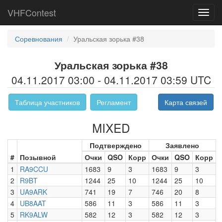
VHFContest
Toggl
navig
Соревнования
Уральская зорька #38
Уральская зорька #38
04.11.2017 03:00 - 04.11.2017 03:59 UTC
Таблица участников
Регламент
Карта связей
MIXED
Подтверждено
Заявлено
#
Позывной
Очки
QSO
Корр
Очки
QSO
Корр
1
RA9CCU
1683
9
3
1683
9
3
2
R9BT
1244
25
10
1244
25
10
3
UA9ARK
741
19
7
746
20
8
4
UB8AAT
586
11
3
586
11
3
5
RK9ALW
582
12
3
582
12
3