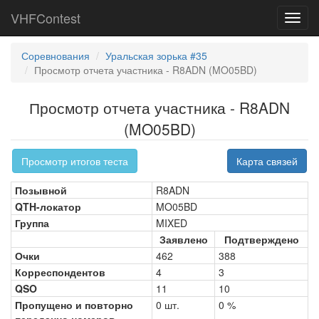
VHFContest
Toggl
navig
Соревнования
Уральская зорька #35
Просмотр отчета участника - R8ADN (MO05BD)
Просмотр отчета участника - R8ADN
(MO05BD)
Просмотр итогов теста
Карта связей
Позывной
R8ADN
QTH-локатор
MO05BD
Группа
MIXED
Заявлено
Подтверждено
Очки
462
388
Корреспондентов
4
3
QSO
11
10
Пропущено и повторно
0 шт.
0 %