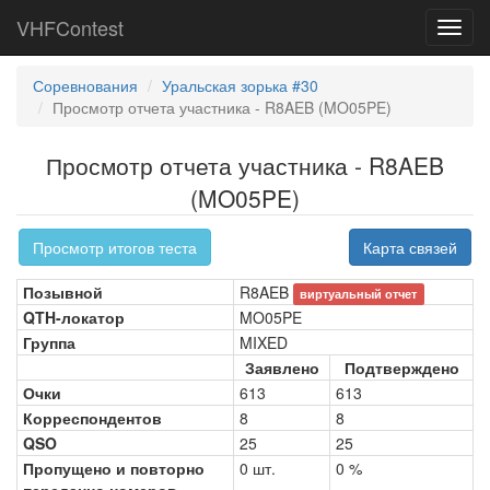
VHFContest
Toggl
navig
Соревнования
Уральская зорька #30
Просмотр отчета участника - R8AEB (MO05PE)
Просмотр отчета участника - R8AEB
(MO05PE)
Просмотр итогов теста
Карта связей
Позывной
R8AEB
виртуальный отчет
QTH-локатор
MO05PE
Группа
MIXED
Заявлено
Подтверждено
Очки
613
613
Корреспондентов
8
8
QSO
25
25
Пропущено и повторно
0 шт.
0 %