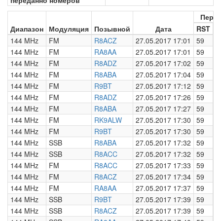
переданно номеров
Пере
Диапазон
Модуляция
Позывной
Дата
RST
Н
144 MHz
FM
R8ACZ
27.05.2017 17:01
59
0
144 MHz
FM
RA8AA
27.05.2017 17:01
59
0
144 MHz
FM
R8ADZ
27.05.2017 17:02
59
0
144 MHz
FM
R8ABA
27.05.2017 17:04
59
0
144 MHz
FM
R9BT
27.05.2017 17:12
59
0
144 MHz
FM
R8ADZ
27.05.2017 17:26
59
0
144 MHz
FM
R8ABA
27.05.2017 17:27
59
0
144 MHz
FM
RK9ALW
27.05.2017 17:30
59
0
144 MHz
FM
R9BT
27.05.2017 17:30
59
0
144 MHz
SSB
R8ABA
27.05.2017 17:32
59
0
144 MHz
SSB
R8ACC
27.05.2017 17:32
59
0
144 MHz
FM
R8ACC
27.05.2017 17:33
59
0
144 MHz
FM
R8ACZ
27.05.2017 17:34
59
0
144 MHz
FM
RA8AA
27.05.2017 17:37
59
0
144 MHz
SSB
R9BT
27.05.2017 17:39
59
0
144 MHz
SSB
R8ACZ
27.05.2017 17:39
59
0