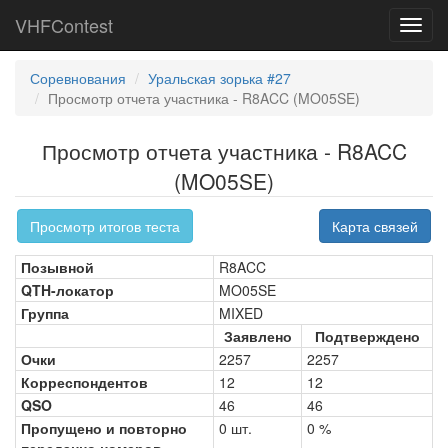
VHFContest
Toggl
navig
Соревнования
Уральская зорька #27
Просмотр отчета участника - R8ACC (MO05SE)
Просмотр отчета участника - R8ACC
(MO05SE)
Просмотр итогов теста
Карта связей
Позывной
R8ACC
QTH-локатор
MO05SE
Группа
MIXED
Заявлено
Подтверждено
Очки
2257
2257
Корреспондентов
12
12
QSO
46
46
Пропущено и повторно
0 шт.
0 %