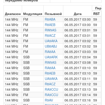
переданно номеров
Пере
Диапазон
Модуляция
Позывной
Дата
RST
Н
144 MHz
FM
R8ABA
06.05.2017 03:00
59
0
144 MHz
FM
R8AEB
06.05.2017 03:00
59
0
144 MHz
FM
RW9AS
06.05.2017 03:01
59
0
144 MHz
FM
R8ACZ
06.05.2017 03:01
59
0
144 MHz
FM
UA9AKA
06.05.2017 03:02
59
0
144 MHz
FM
UB8ABJ
06.05.2017 03:02
59
0
144 MHz
FM
RA8AA
06.05.2017 03:03
59
0
144 MHz
SSB
UA9ARK
06.05.2017 03:04
59
0
144 MHz
SSB
RW9AS
06.05.2017 03:08
59
0
144 MHz
SSB
RA8AA
06.05.2017 03:10
59
0
144 MHz
SSB
R8AEB
06.05.2017 03:10
59
0
144 MHz
SSB
UA9AKA
06.05.2017 03:11
59
0
144 MHz
SSB
R8ACZ
06.05.2017 03:12
59
0
144 MHz
SSB
RA9CCU
06.05.2017 03:13
59
0
144 MHz
FM
RA9CCU
06.05.2017 03:14
59
0
144 MHz
SSB
R9AV
06.05.2017 03:16
59
0