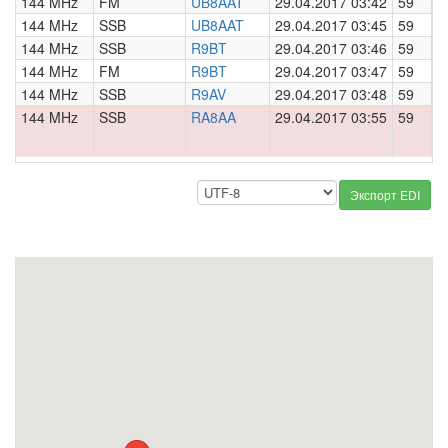
144 MHz
FM
UB8AAT
29.04.2017 03:42
59
0
144 MHz
SSB
UB8AAT
29.04.2017 03:45
59
0
144 MHz
SSB
R9BT
29.04.2017 03:46
59
0
144 MHz
FM
R9BT
29.04.2017 03:47
59
0
144 MHz
SSB
R9AV
29.04.2017 03:48
59
0
144 MHz
SSB
RA8AA
29.04.2017 03:55
59
0
Экспорт EDI