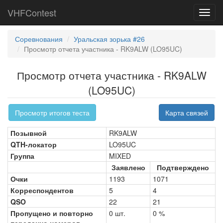
VHFContest
Toggl
navig
Соревнования
Уральская зорька #26
Просмотр отчета участника - RK9ALW (LO95UC)
Просмотр отчета участника - RK9ALW
(LO95UC)
Просмотр итогов теста
Карта связей
Позывной
RK9ALW
QTH-локатор
LO95UC
Группа
MIXED
Заявлено
Подтверждено
Очки
1193
1071
Корреспондентов
5
4
QSO
22
21
Пропущено и повторно
0 шт.
0 %