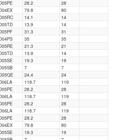
O05PE
28.2
28
O04EX
79.8
80
O05RC
14.1
14
O05TD
13.9
14
O05PF
31.3
31
O04PS
35
35
O05RE
21.3
21
O05TD
13.9
14
O05SE
19.3
19
O05SB
7
7
O05QE
24.4
24
O06LA
118.7
119
O05PE
28.2
28
O06LA
118.7
119
O05PE
28.2
28
O06LA
118.7
119
O05PE
28.2
28
O04EX
79.8
80
O05SE
19.3
19
O05SB
7
7