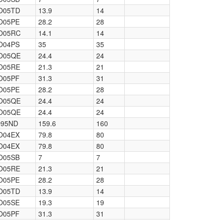
O05TD
13.9
14
O05PE
28.2
28
O05RC
14.1
14
O04PS
35
35
O05QE
24.4
24
O05RE
21.3
21
O05PF
31.3
31
O05PE
28.2
28
O05QE
24.4
24
O05QE
24.4
24
O95ND
159.6
160
O04EX
79.8
80
O04EX
79.8
80
O05SB
7
7
O05RE
21.3
21
O05PE
28.2
28
O05TD
13.9
14
O05SE
19.3
19
O05PF
31.3
31