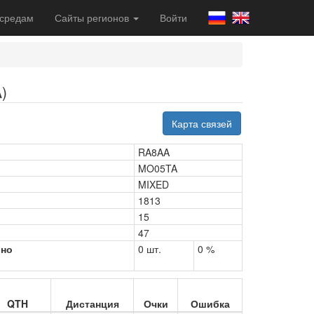
 средам
Сайты регионов
Войти
)
Карта связей
RA8AA
MO05TA
MIXED
1813
15
47
рно
0 шт.
0 %
QTH
Дистанция
Очки
Ошибка