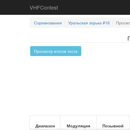
VHFContest
Соревнования
Уральская зорька #16
Просмо
Просмотр итогов теста
Диапазон
Модуляция
Позывной