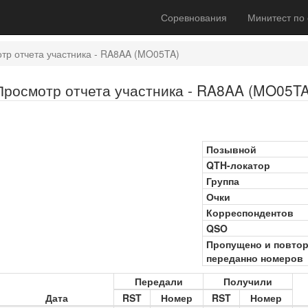
Соревнования
Минитест по
тр отчета участника - RA8AA (MO05TA)
Просмотр отчета участника - RA8AA (MO05TA
Позывной
QTH-локатор
Группа
Очки
Корреспондентов
QSO
Пропущено и повто
переданно номеров
Передали
Получили
Дата
RST
Номер
RST
Номер