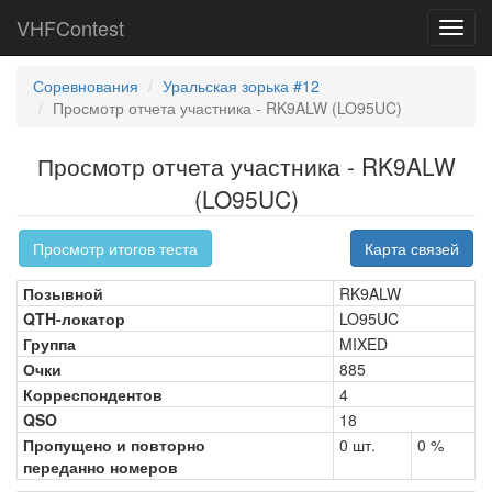
VHFContest
Toggl
navig
Соревнования
Уральская зорька #12
Просмотр отчета участника - RK9ALW (LO95UC)
Просмотр отчета участника - RK9ALW
(LO95UC)
Просмотр итогов теста
Карта связей
Позывной
RK9ALW
QTH-локатор
LO95UC
Группа
MIXED
Очки
885
Корреспондентов
4
QSO
18
Пропущено и повторно
0 шт.
0 %
переданно номеров