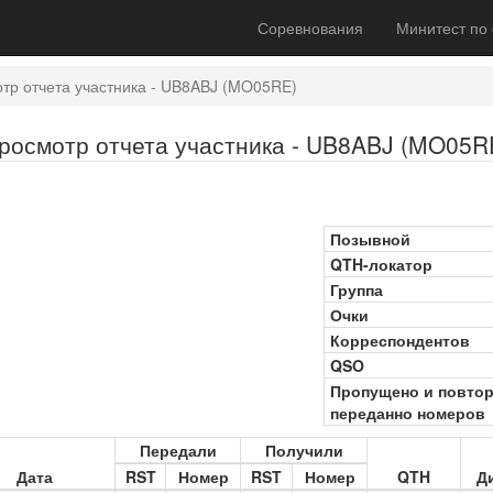
Соревнования
Минитест по
тр отчета участника - UB8ABJ (MO05RE)
росмотр отчета участника - UB8ABJ (MO05R
Позывной
QTH-локатор
Группа
Очки
Корреспондентов
QSO
Пропущено и повто
переданно номеров
Передали
Получили
Дата
RST
Номер
RST
Номер
QTH
Д