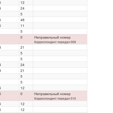
5
12
4
24
5
6
48
6
11
5
0
Неправильный номер
Корреспондент передал 009
3
21
5
5
4
24
3
21
5
5
5
12
6
0
Неправильный номер
Корреспондент передал 010
5
12
5
12