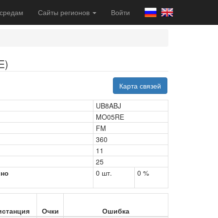
 средам
Сайты регионов
Войти
E)
Карта связей
UB8ABJ
MO05RE
FM
360
11
25
рно
0 шт.
0 %
истанция
Очки
Ошибка