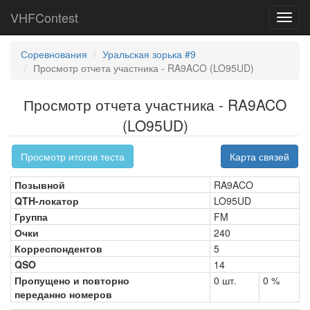
VHFContest
Toggl
navig
Соревнования
Уральская зорька #9
Просмотр отчета участника - RA9ACO (LO95UD)
Просмотр отчета участника - RA9ACO
(LO95UD)
Просмотр итогов теста
Карта связей
Позывной
RA9ACO
QTH-локатор
LO95UD
Группа
FM
Очки
240
Корреспондентов
5
QSO
14
Пропущено и повторно
0 шт.
0 %
переданно номеров