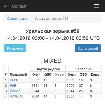
VHFContest
Toggl
navig
Соревнования
Уральская зорька #59
Уральская зорька #59
14.04.2018 03:00 - 14.04.2018 03:59 UTC
Регламент
Карта связей
MIXED
Подтверждено
Заявлено
#
Позывной
Очки
QSO
Корр
Очки
QSO
Корр
1
RM9C
3677
15
3
4009
16
3
2
R9BT
2691
26
8
3000
27
8
3
RA8AA
2644
26
8
2644
26
8
4
RA9CCU
2360
14
3
2360
14
3