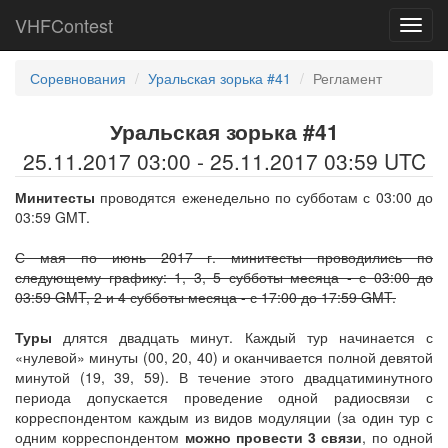
VHFContest
Toggl
navig
Соревнования
Уральская зорька #41
Регламент
Уральская зорька #41
25.11.2017 03:00 - 25.11.2017 03:59 UTC
Минитесты
проводятся еженедельно по субботам с 03:00 до
03:59 GMT.
С мая по июнь 2017 г. минитесты проводились по
следующему графику: 1, 3, 5 субботы месяца - с 03:00 до
03:59 GMT, 2 и 4 субботы месяца - с 17:00 до 17:59 GMT.
Туры
длятся двадцать минут. Каждый тур начинается с
«нулевой» минуты (00, 20, 40) и оканчивается полной девятой
минутой (19, 39, 59). В течение этого двадцатиминутного
периода допускается проведение одной радиосвязи с
корреспондентом каждым из видов модуляции (за один тур с
одним корреспондентом
можно провести 3 связи
, по одной