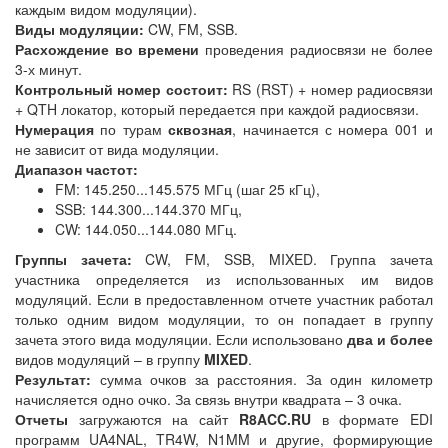
каждым видом модуляции).
Виды модуляции:
CW, FM, SSB.
Расхождение во времени
проведения радиосвязи не более
3-х минут.
Контрольный номер состоит:
RS (RST) + номер радиосвязи
+ QTH локатор, который передается при каждой радиосвязи.
Нумерация
по турам
сквозная
, начинается с номера 001 и
не зависит от вида модуляции.
Диапазон частот:
FM: 145.250...145.575 МГц (шаг 25 кГц),
SSB: 144.300...144.370 МГц,
CW: 144.050...144.080 МГц.
Группы зачета:
CW, FM, SSB, MIXED. Группа зачета
участника определяется из использованных им видов
модуляций. Если в предоставленном отчете участник работал
только одним видом модуляции, то он попадает в группу
зачета этого вида модуляции. Если использовано
два и более
видов модуляций – в группу
MIXED
.
Результат:
сумма очков за расстояния. За один километр
начисляется одно очко. За связь внутри квадрата – 3 очка.
Отчеты
загружаются на сайт
R8ACC.RU
в формате EDI
программ UA4NAL, TR4W, N1MM и другие, формирующие