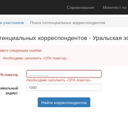
Соревнования
Минитест по
а участников
Поиск потенциальных корреспондентов
тенциальных корреспондентов - Уральская з
авьте следующие ошибки:
Необходимо заполнить «QTH-локатор».
H-локатор
Необходимо заполнить «QTH-локатор».
симальный
радиус
Найти корреспондентов