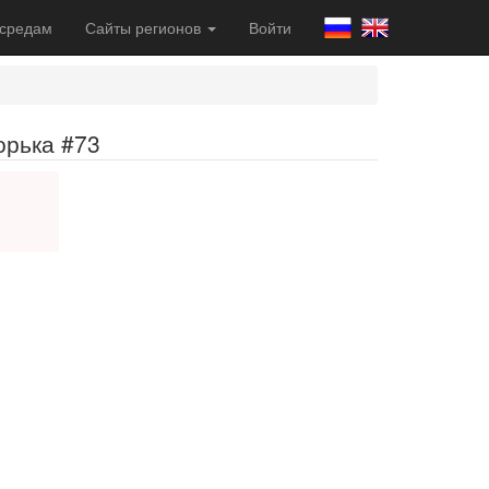
 средам
Сайты регионов
Войти
орька #73