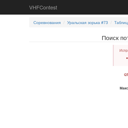
VHFContest
Соревнования
Уральская зорька #73
Таблиц
Поиск по
Испр
QT
Мак